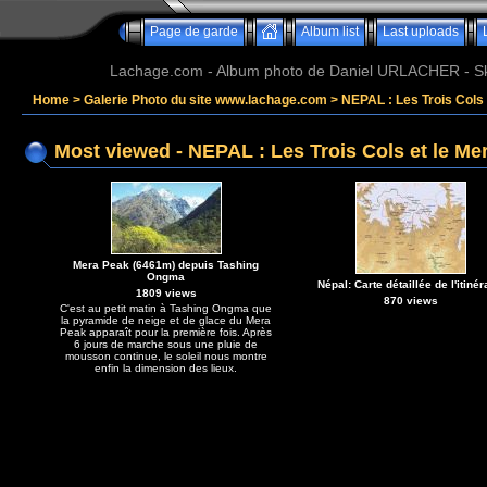
Page de garde
Album list
Last uploads
Lachage.com - Album photo de Daniel URLACHER - Ski,
Home
>
Galerie Photo du site www.lachage.com
>
NEPAL : Les Trois Cols 
Most viewed - NEPAL : Les Trois Cols et le Me
Mera Peak (6461m) depuis Tashing
Ongma
Népal: Carte détaillée de l'itinér
1809 views
870 views
C'est au petit matin à Tashing Ongma que
la pyramide de neige et de glace du Mera
Peak apparaît pour la première fois. Après
6 jours de marche sous une pluie de
mousson continue, le soleil nous montre
enfin la dimension des lieux.