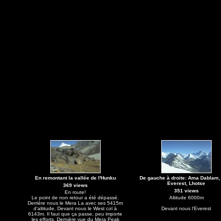
En remontant la vallée de l'Hunku
De gauche à droite: Ama Dablam,
Everest, Lhotse
369 views
351 views
En route!
Le point de non retour a été dépassé.
Altitude 6000m
Derrière nous le Mera La avec ses 5415m
d'altitude, Devant nous le West col à
Devant nous l'Everest
6143m. Il faut que ça passe, peu importe
les efforts. Dernière vue du Mera Peak