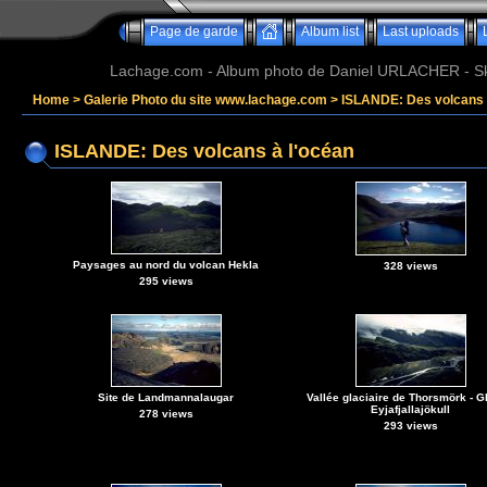
Page de garde
Album list
Last uploads
Lachage.com - Album photo de Daniel URLACHER - Ski,
Home
>
Galerie Photo du site www.lachage.com
>
ISLANDE: Des volcans 
ISLANDE: Des volcans à l'océan
Paysages au nord du volcan Hekla
328 views
295 views
Site de Landmannalaugar
Vallée glaciaire de Thorsmörk - G
Eyjafjallajökull
278 views
293 views