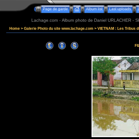
Page de garde
Album list
Last uploads
Lachage.com - Album photo de Daniel URLACHER - Ski,
Home
>
Galerie Photo du site www.lachage.com
>
VIETNAM : Les Tribus 
FI