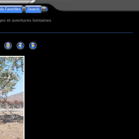
My Favorites
Search
s et aventures lointaines