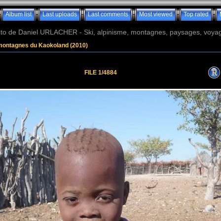
Album list
Last uploads
Last comments
Most viewed
Top rated
o de Daniel URLACHER - Ski, alpinisme, montagnes, paysages, voyage
montagnes du Kaokoland (2010)
FILE 1/4884