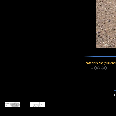
Rate this file
(current 
w
A