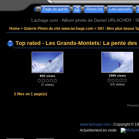
Page de garde
Album list
Last uploads
Lachage.com - Album photo de Daniel URLACHER - Ski,
Home
>
Galerie Photo du site www.lachage.com
>
SKI : Mes plus beaux S
Top rated - Les Grands-Montets: La pente des 
1989 views
800 views
(13 votes)
(7 votes)
2 files on 1 page(s)
Powered
www.lachage.com
- Copyright © 1
Actuellement en visite