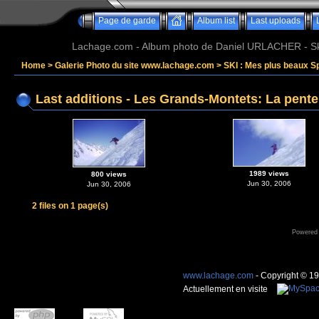
Page de garde
Album list
Last uploads
Lachage.com - Album photo de Daniel URLACHER - Ski,
Home
>
Galerie Photo du site www.lachage.com
>
SKI : Mes plus beaux S
Last additions - Les Grands-Montets: La pente
1989 views
800 views
Jun 30, 2006
Jun 30, 2006
2 files on 1 page(s)
Powered
www.lachage.com
- Copyright © 1
Actuellement en visite