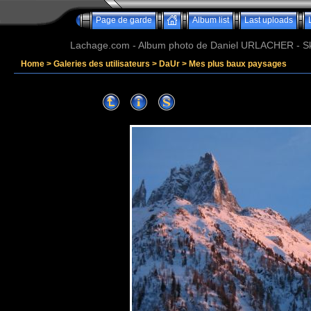
Page de garde
Album list
Last uploads
Lachage.com - Album photo de Daniel URLACHER - Ski,
Home
>
Galeries des utilisateurs
>
DaUr
>
Mes plus baux paysages