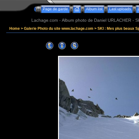
Page de garde
Album list
Last uploads
Lachage.com - Album photo de Daniel URLACHER - Ski,
Home
>
Galerie Photo du site www.lachage.com
>
SKI : Mes plus beaux S