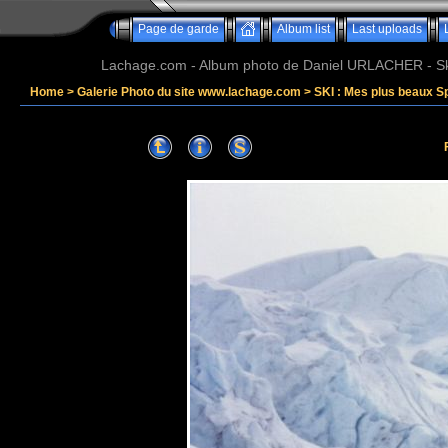
Page de garde
Album list
Last uploads
Lachage.com - Album photo de Daniel URLACHER - Ski,
Home
>
Galerie Photo du site www.lachage.com
>
SKI : Mes plus beaux S