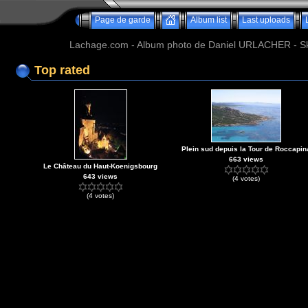
Page de garde
Album list
Last uploads
Lachage.com - Album photo de Daniel URLACHER - Ski,
Top rated
Plein sud depuis la Tour de Roccapin
663 views
Le Château du Haut-Koenigsbourg
643 views
(4 votes)
(4 votes)