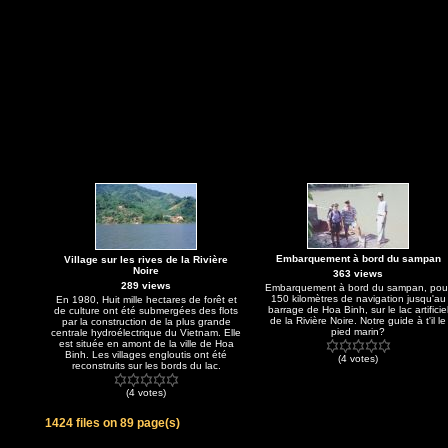
Embarquement à bord du sampan
Village sur les rives de la Rivière
Noire
363 views
289 views
Embarquement à bord du sampan, pou
150 kilomètres de navigation jusqu'au
En 1980, Huit mille hectares de forêt et
barrage de Hoa Binh, sur le lac artificie
de culture ont été submergées des flots
de la Rivière Noire. Notre guide à t'il le
par la construction de la plus grande
pied marin?
centrale hydroélectrique du Vietnam. Elle
est située en amont de la ville de Hoa
Binh. Les villages engloutis ont été
(4 votes)
reconstruits sur les bords du lac.
(4 votes)
1424 files on 89 page(s)