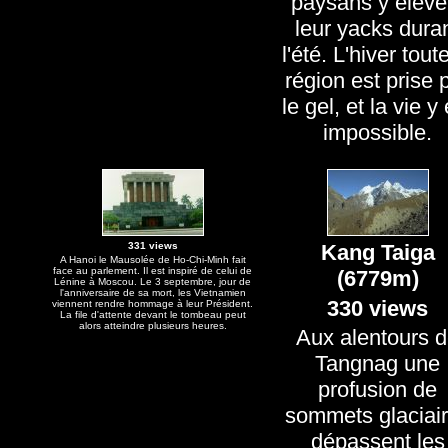
paysans y élève
leur yacks dura
l'été. L'hiver tout
région est prise 
le gel, et la vie y
impossible.
331 views
Kang Taiga
A Hanoi le Mausolée de Ho-Chi-Minh fait
face au parlement. Il est inspiré de celui de
(6779m)
Lénine à Moscou. Le 3 septembre, jour de
l'anniversaire de sa mort, les Vietnamien
330 views
viennent rendre hommage à leur Président.
La file d'attente devant le tombeau peut
alors atteindre plusieurs heures.
Aux alentours 
Tangnag une
profusion de
sommets glaciai
dépassent les