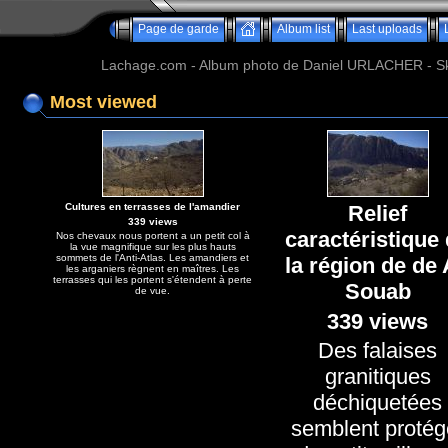
Page de garde
Album list
Last uploads
Lachage.com - Album photo de Daniel URLACHER - Ski,
Most viewed
Cultures en terrasses de l'amandier
Relief
339 views
caractéristique
Nos chevaux nous portent a un petit col à
la vue magnifique sur les plus hauts
sommets de l'Anti-Atlas. Les amandiers et
la région de de 
les arganiers règnent en maîtres. Les
terrasses qui les portent s'étendent à perte
Souab
de vue.
339 views
Des falaises
granitiques
déchiquetées
semblent protég