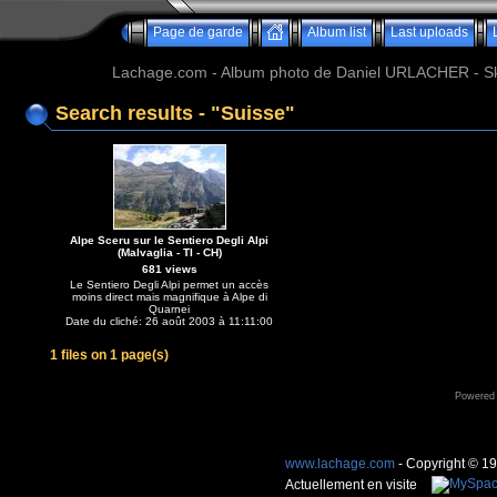
Page de garde
Album list
Last uploads
Lachage.com - Album photo de Daniel URLACHER - Ski,
Search results - "Suisse"
Alpe Sceru sur le Sentiero Degli Alpi
(Malvaglia - TI - CH)
681 views
Le Sentiero Degli Alpi permet un accès
moins direct mais magnifique à Alpe di
Quarnei
Date du cliché: 26 août 2003 à 11:11:00
1 files on 1 page(s)
Powered
www.lachage.com
- Copyright © 1
Actuellement en visite