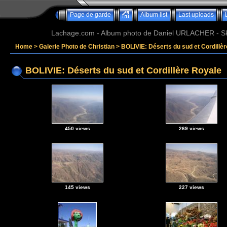
Page de garde
Album list
Last uploads
Lachage.com - Album photo de Daniel URLACHER - Ski,
Home
>
Galerie Photo de Christian
>
BOLIVIE: Déserts du sud et Cordillè
BOLIVIE: Déserts du sud et Cordillère Royale
450 views
269 views
145 views
227 views