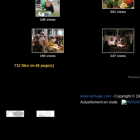
201 views
146 views
193 views
147 views
732 files on 46 page(s)
Powered
www.lachage.com
- Copyright © 1
Actuellement en visite