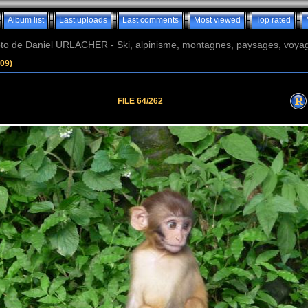
Album list
Last uploads
Last comments
Most viewed
Top rated
o de Daniel URLACHER - Ski, alpinisme, montagnes, paysages, voyage
09)
FILE 64/262