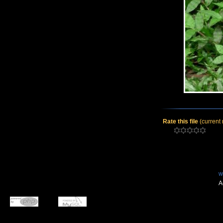
Rate this file
(current 
w
A