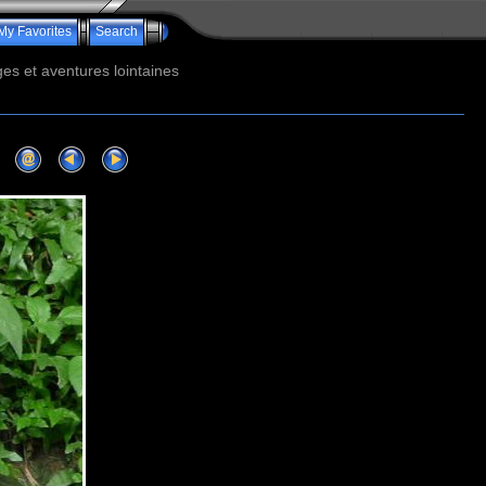
My Favorites
Search
s et aventures lointaines