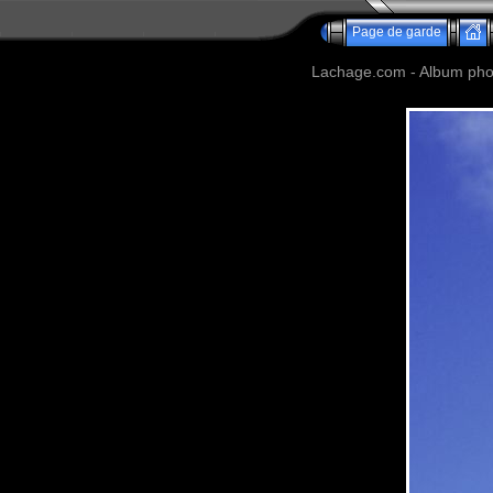
Page de garde
Lachage.com - Album phot