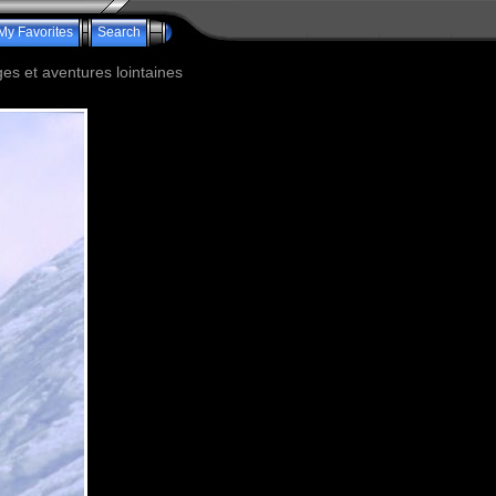
My Favorites
Search
s et aventures lointaines