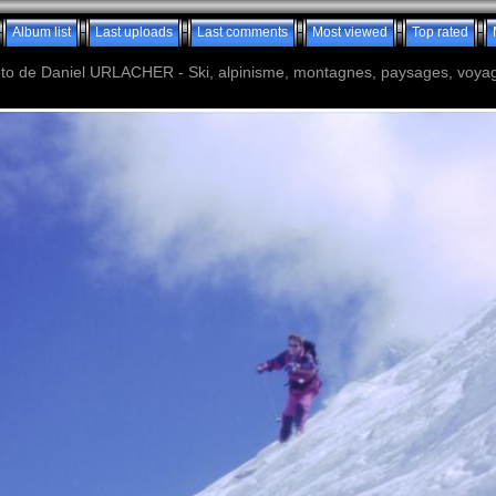
Album list
Last uploads
Last comments
Most viewed
Top rated
o de Daniel URLACHER - Ski, alpinisme, montagnes, paysages, voyage