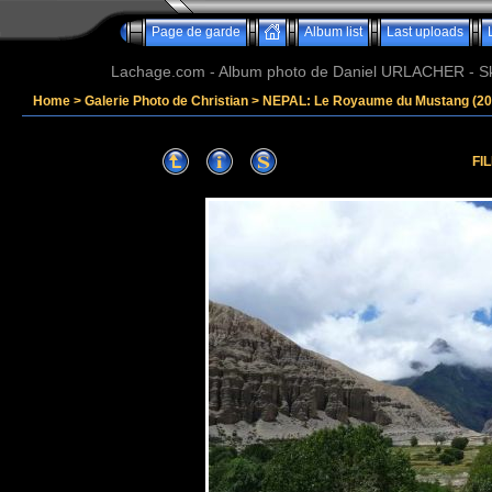
Page de garde
Album list
Last uploads
Lachage.com - Album photo de Daniel URLACHER - Ski,
Home
>
Galerie Photo de Christian
>
NEPAL: Le Royaume du Mustang (20
FI