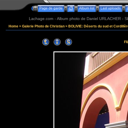
Page de garde
Album list
Last uploads
Lachage.com - Album photo de Daniel URLACHER - Ski,
Home
>
Galerie Photo de Christian
>
BOLIVIE: Déserts du sud et Cordillè
FI