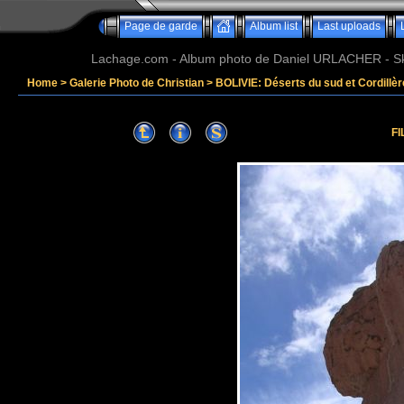
Page de garde
Album list
Last uploads
Lachage.com - Album photo de Daniel URLACHER - Ski,
Home
>
Galerie Photo de Christian
>
BOLIVIE: Déserts du sud et Cordillè
FI