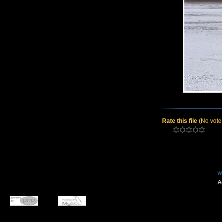
Rate this file
(No vote
w
A