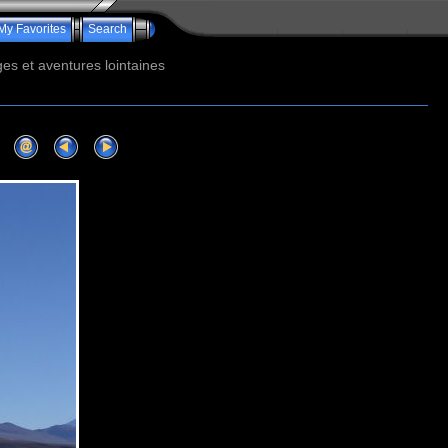
My Favorites
Search
s et aventures lointaines