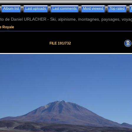
Album list
Last uploads
Last comments
Most viewed
Top rated
o de Daniel URLACHER - Ski, alpinisme, montagnes, paysages, voyage
re Royale
FILE 191/732