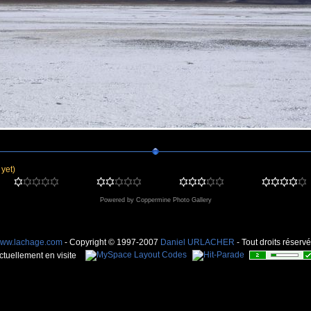
 yet)
Powered by
Coppermine Photo Gallery
ww.lachage.com
- Copyright © 1997-2007
Daniel URLACHER
- Tout droits réservé
ctuellement en visite