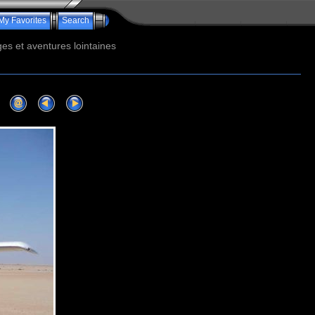
My Favorites
Search
s et aventures lointaines