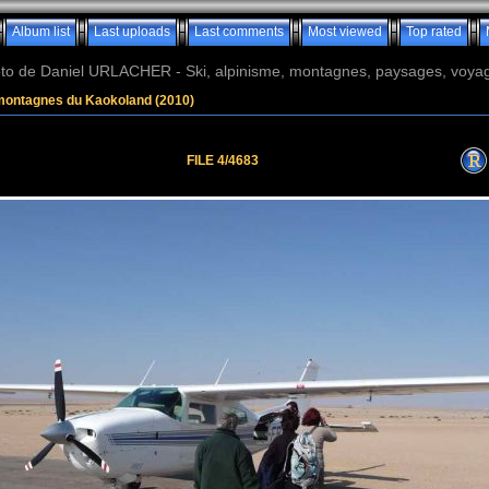
Album list
Last uploads
Last comments
Most viewed
Top rated
o de Daniel URLACHER - Ski, alpinisme, montagnes, paysages, voyage
montagnes du Kaokoland (2010)
FILE 4/4683