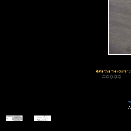
Rate this file
(current 
w
A