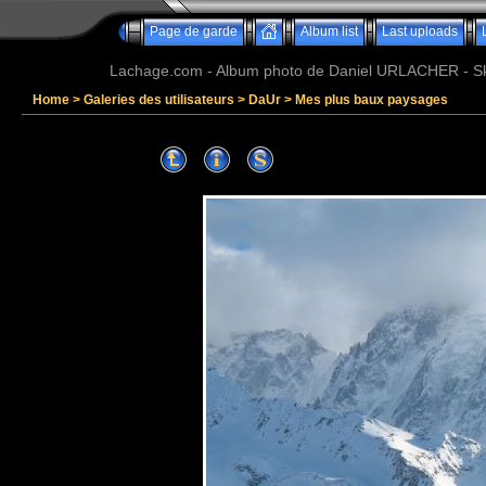
Page de garde
Album list
Last uploads
Lachage.com - Album photo de Daniel URLACHER - Ski,
Home
>
Galeries des utilisateurs
>
DaUr
>
Mes plus baux paysages