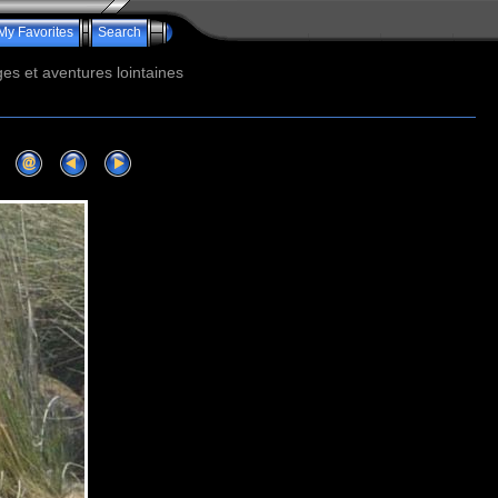
My Favorites
Search
s et aventures lointaines