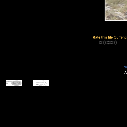
Rate this file
(current 
w
A