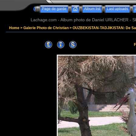
Page de garde
Album list
Last uploads
Lachage.com - Album photo de Daniel URLACHER - Ski,
Home
>
Galerie Photo de Christian
>
OUZBEKISTAN-TADJIKISTAN: De Sam
F