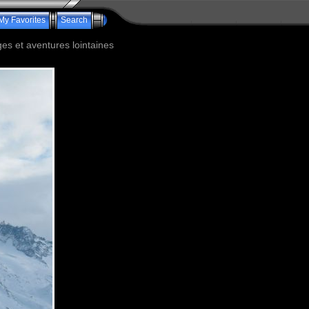
My Favorites
Search
s et aventures lointaines