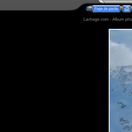
Page de garde
Lachage.com - Album phot