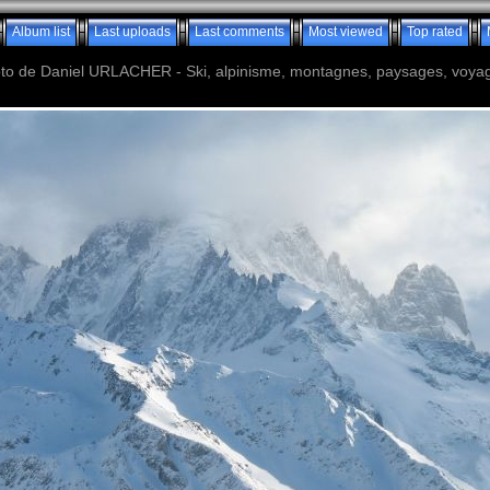
Album list
Last uploads
Last comments
Most viewed
Top rated
o de Daniel URLACHER - Ski, alpinisme, montagnes, paysages, voyage