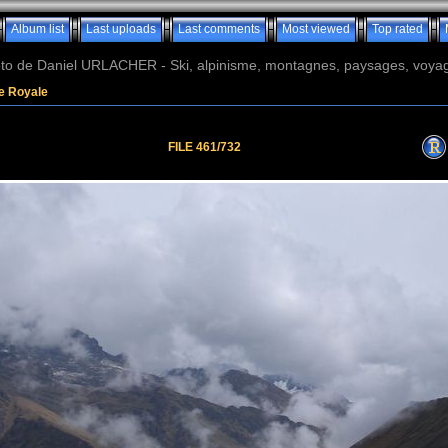
Album list
Last uploads
Last comments
Most viewed
Top rated
o de Daniel URLACHER - Ski, alpinisme, montagnes, paysages, voyage
re Royale
FILE 461/732