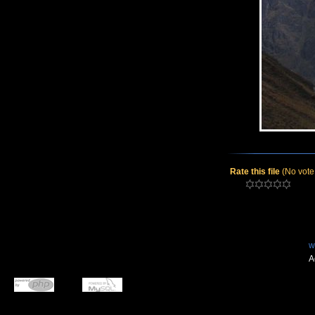
Rate this file
(No vote
w
A