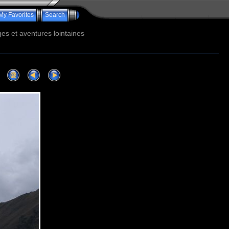
My Favorites
Search
s et aventures lointaines