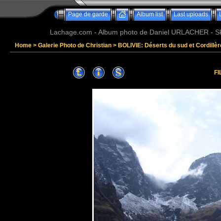
Page de garde
Album list
Last uploads
Lachage.com - Album photo de Daniel URLACHER - Ski,
Home
>
Galerie Photo de Christian
>
BOLIVIE: Déserts du sud et Cordillè
FI