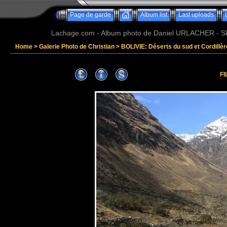
Page de garde
Album list
Last uploads
Lachage.com - Album photo de Daniel URLACHER - Ski,
Home
>
Galerie Photo de Christian
>
BOLIVIE: Déserts du sud et Cordillè
FI