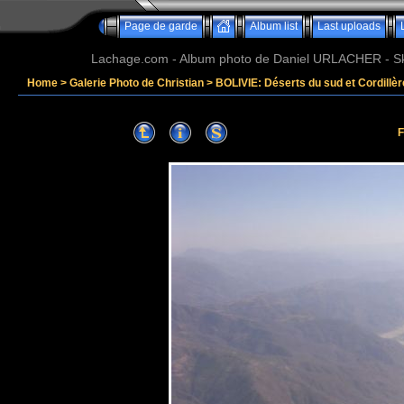
Page de garde
Album list
Last uploads
Lachage.com - Album photo de Daniel URLACHER - Ski,
Home
>
Galerie Photo de Christian
>
BOLIVIE: Déserts du sud et Cordillè
F